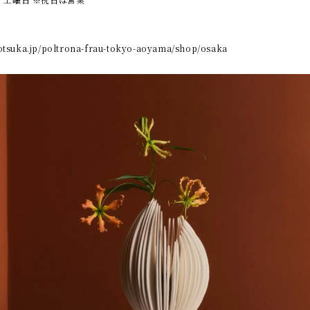
-otsuka.jp/poltrona-frau-tokyo-aoyama/shop/osaka