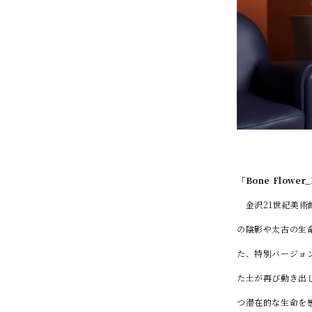
「Bone Flower_
金沢21世紀美術館
の陰影や太古の生
た、特別バージョン
た土が再び動き出
つ潜在的な生命を