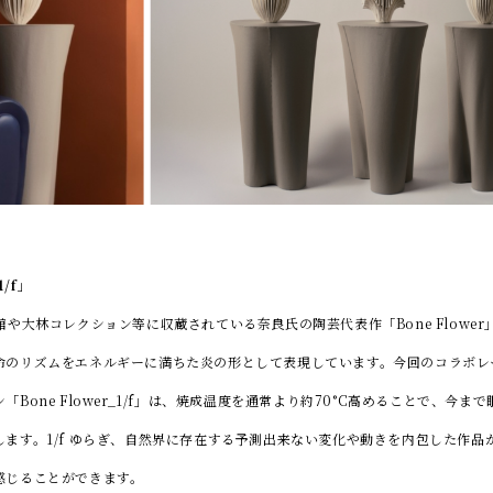
1/f」
や大林コレクション等に収蔵されている奈良氏の陶芸代表作「Bone Flowe
命のリズムをエネルギーに満ちた炎の形として表現しています。今回のコラボレ
「Bone Flower_1/f」は、焼成温度を通常より約70°C高めることで、今ま
します。1/f ゆらぎ、自然界に存在する予測出来ない変化や動きを内包した作品
感じることができます。