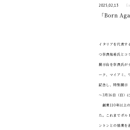
2025,02,13
Ex
「Born Aga
イタリアを代表す
つ奈良祐希氏とコラ
展示台を奈良氏が
ーク、マイアミ、
記念し、特別展示「B
～3月16日（日）
創業110年以上
た。これまでポル
ントンとの協業を