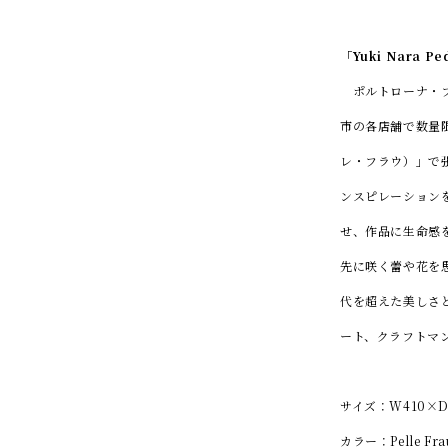
「Yuki Nara Pe
ポルトローナ・フラ
市の各店舗で数量限
レ・フラウ）」で
ンスピレーション
せ、作品に生命感
先に咲く蕾や花を
代を超えた美しさ
ート、クラフトマ
サイズ：W410×D
カラー：Pelle Frau