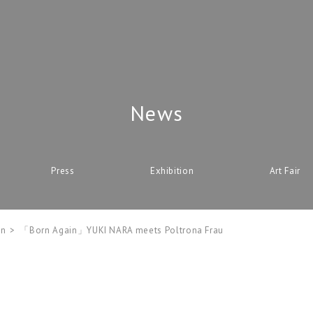
News
Press
Exhibition
Art Fair
on
「Born Again」YUKI NARA meets Poltrona Frau