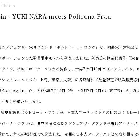
hibition
in」YUKI NARA meets Poltrona Frau
るラグジュアリー家具ブランド「ポルトローナ・フラウ」は、陶芸家・建築家と
ボレーションした数量限定モデルを発表しました。奈良氏の陶芸代表作「Bone F
デザイン、ポルトローナ・フラウが製作し、世界7カ国10都市（ミラノ、パリ、
ワシントン、ムンバイ、上海、東京、大阪）の各店舗にて数量限定で順次販売さ
orn Again」を、 2025年2月14日（金）～3月2日（日）に東京青山で、20
に大阪で開催いたします。
の歴史を誇るポルトローナ・フラウが、日本人アーティストとの初のコラボレー
トローナ・フラウは、世界の名だたるラグジュアリーブランドや現代アーティス
通じて、常に挑戦を続けてきました。今回の日本人アーティストとの取り組みは