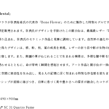
destal」
ウが奈良祐希氏の代表作「Bone Flower」のために製作した特別モデルです
定販売されます。奈良氏がデザインを手掛けたこの展示台は、最高級レザー「Pelle
張り込まれ、奈良氏のセラミック作品と見事に調和しています。自然界の進化や
を得たデザインは、根、幹、枝、葉の成長を表現。レザーの折り目や影が生物の
を宿します。また、側面の革がねじれることで生まれる模様は、多様な皺や影を
思わせるとともに、命が芽吹く瞬間を想起させます。アート作品と展示台が一体
と空間に独自性を生み出し、見る人の記憶に深く刻まれる特別な存在感を放ちま
ンシップが密接に結びつき、日常に息づく美や豊かさへの探求が融合したコラボ
490×900㎜
® SC 31 Quarzo Fume