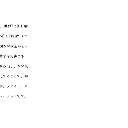
。世界7カ国10都
 Frau® （ペ
樹木の構造からイ
動きを彷彿とさ
生み出し、木の枝
化することで、時
す。デザイン、ア
レーションです。