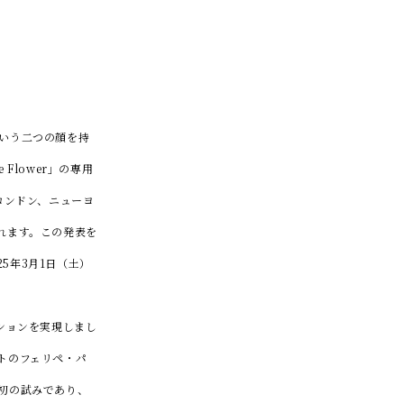
いう二つの顔を持
lower」の専用
ロンドン、ニューヨ
れます。この発表を
25年3月1日（土）
ションを実現しまし
トのフェリペ・パ
初の試みであり、