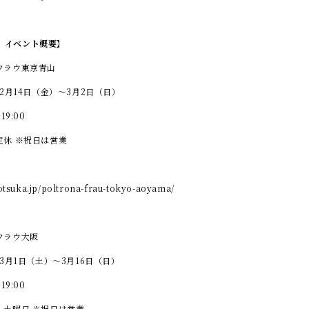
in」イベント概要】
フラウ東京青山
年2月14日（金）～3月2日（日）
19:00
定休 ※祝日は営業
-otsuka.jp/poltrona-frau-tokyo-aoyama/
フラウ大阪
年3月1日（土）～3月16日（日）
19:00
、土曜日 ※祝日は営業